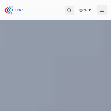
🌐
ZH
▼