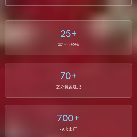
25+
年行业经验
70+
空分装置建成
700+
模块出厂