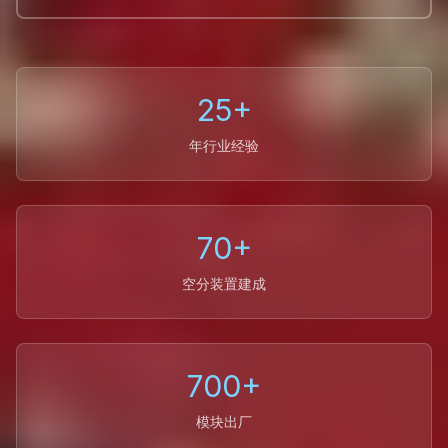
25+
年行业经验
70+
空分装置建成
700+
模块出厂