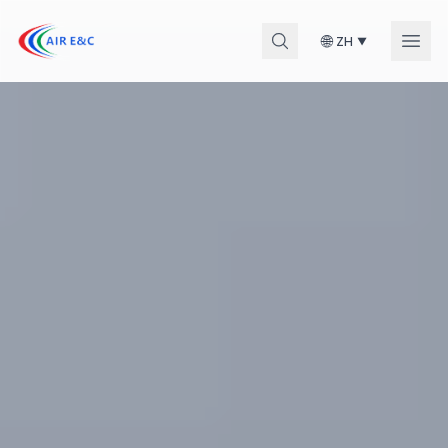
🌐
ZH
▼