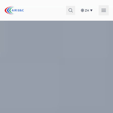
🌐
ZH
▼