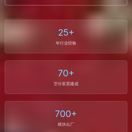
25+
年行业经验
70+
空分装置建成
700+
模块出厂